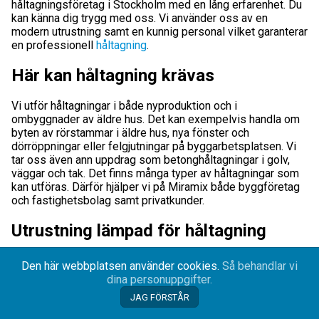
håltagningsföretag i Stockholm med en lång erfarenhet. Du
kan känna dig trygg med oss. Vi använder oss av en
modern utrustning samt en kunnig personal vilket garanterar
en professionell
håltagning
.
Här kan håltagning krävas
Vi utför håltagningar i både nyproduktion och i
ombyggnader av äldre hus. Det kan exempelvis handla om
byten av rörstammar i äldre hus, nya fönster och
dörröppningar eller felgjutningar på byggarbetsplatsen. Vi
tar oss även ann uppdrag som betonghåltagningar i golv,
väggar och tak. Det finns många typer av håltagningar som
kan utföras. Därför hjälper vi på Miramix både byggföretag
och fastighetsbolag samt privatkunder.
Utrustning lämpad för håltagning
Som rubriken lyder, utför vi våra arbeten med rätt typ av
Den här webbplatsen använder cookies.
Så behandlar vi
utrustning som är lämpade för håltagning. Det krävs rätt
dina personuppgifter.
kompetens och en viss säkerhet för att kunna arbeta med
JAG FÖRSTÅR
håltagning. Vår personal erbjuder en stor yrkesskicklighet
och sitter på en lång erfarenhet för dessa typer av arbeten.