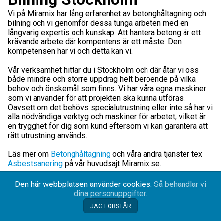
Vi på Miramix har lång erfarenhet av betonghåltagning och
bilning och vi genomför dessa tunga arbeten med en
långvarig expertis och kunskap. Att hantera betong är ett
krävande arbete där kompentens är ett måste. Den
kompetensen har vi och detta kan vi.
Vår verksamhet hittar du i Stockholm och där åtar vi oss
både mindre och större uppdrag helt beroende på vilka
behov och önskemål som finns. Vi har våra egna maskiner
som vi använder för att projekten ska kunna utföras.
Oavsett om det behövs specialutrustning eller inte så har vi
alla nödvändiga verktyg och maskiner för arbetet, vilket är
en trygghet för dig som kund eftersom vi kan garantera att
rätt utrustning används.
Läs mer om
Betonghåltagning
och våra andra tjänster tex
Asbestsanering
på vår huvudsajt Miramix.se.
Kompetens och erfarenhet
Den här webbplatsen använder cookies.
Så behandlar vi
dina personuppgifter.
Det behöver inte vara stora projekt utan vi tar oss an vilka
arbeten och projekt du än önskar ha hjälp med och ser till att
JAG FÖRSTÅR
allt blir gjort på rätt sätt. I denna bransch är det väldigt