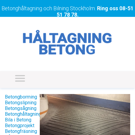
Betonghåltagning och Bilning Stockholm.
Ring oss
08-51
51 78 78
.
Betongborrning
Betongslipning
Betongsågning
Betonghåltagning
Bila i Betong
Betongprojekt
Betongfräsning